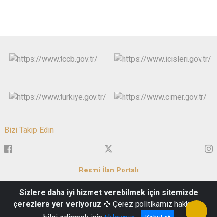
Bizi Takip Edin
Resmi İlan Portalı
Sizlere daha iyi hizmet verebilmek için sitemizde
Servi Mh. Zafer Meydanı No:1 43050 Merkez/KÜTAHYA
çerezlere yer veriyoruz
🍪 Çerez politikamız hakkında
İletişim : 0 274 223 69 93