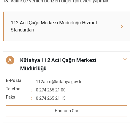
13.
Valilikçe verilen benzeri diğer görevleri yapmak.
112 Acil Çağrı Merkezi Müdürlüğü Hizmet
Standartları
Kütahya 112 Acil Çağrı Merkezi
A
Müdürlüğü
E-Posta
112acm@kutahya.gov.tr
Telefon
0 274 265 21 00
Faks
0 274 265 21 15
Haritada Gör