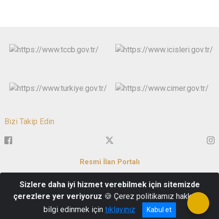
Bizi Takip Edin
Resmi İlan Portalı
Sizlere daha iyi hizmet verebilmek için sitemizde
Servi Mh. Zafer Meydanı No:1 43050 Merkez/KÜTAHYA
çerezlere yer veriyoruz
🍪 Çerez politikamız hakkında
İletişim : 0 274 223 69 93
bilgi edinmek için
tıklayınız
Kabul et