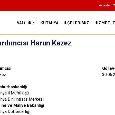
e-Devlet
VALİLİK
KÜTAHYA
İLÇELERİMİZ
HİZMETLE
Valilikler
ardımcısı Harun Kazez
dımcısı
Göreve
zez
30.06.
hurbaşkanlığı
hya İl Müftülüğü
hya Dini İhtisas Merkezi
ine ve Maliye Bakanlığı
hya Defterdarlığı