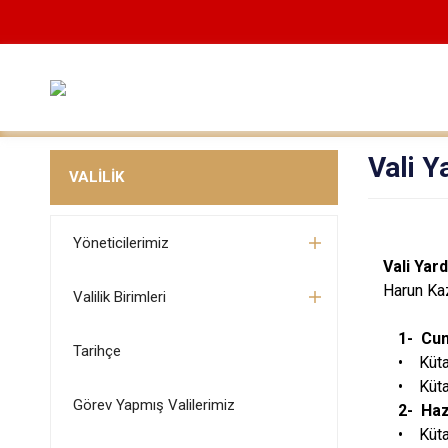
Vali Y
VALİLİK
Yöneticilerimiz
Vali Yar
Harun Ka
Valilik Birimleri
1- Cum
Tarihçe
• Küta
• Küta
Görev Yapmış Valilerimiz
2- Haz
• Küta