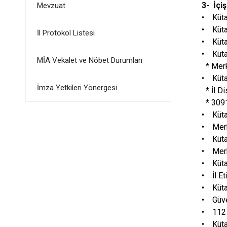
3- İçiş
Mevzuat
• Kütah
• Kütah
İl Protokol Listesi
• Kütah
• Kütah
MİA Vekalet ve Nöbet Durumları
* Merke
• Küta
İmza Yetkileri Yönergesi
* İl Di
* 3091
• Küta
• Merk
• Küta
• Merk
• Küta
• İl E
• Küta
• Güve
• 112 
• Küta