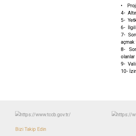
• Proj
4- Altı
5- Yetk
6- İlgi
7- Soru
açmak 
8- Soru
olanlar
9- Vali
10- İzi
Bizi Takip Edin