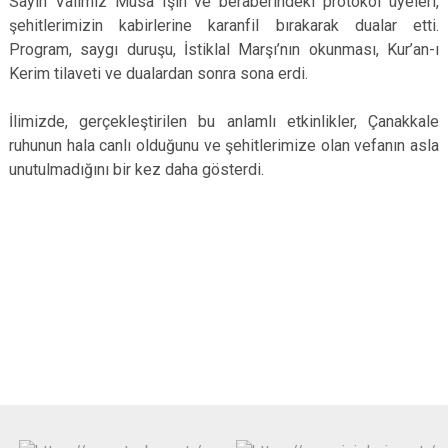
Sayın Valimiz Musa Işın ve beraberindeki protokol üyeleri,
şehitlerimizin kabirlerine karanfil bırakarak dualar etti.
Program, saygı duruşu, İstiklal Marşı’nın okunması, Kur’an-ı
Kerim tilaveti ve dualardan sonra sona erdi.
İlimizde, gerçekleştirilen bu anlamlı etkinlikler, Çanakkale
ruhunun hala canlı olduğunu ve şehitlerimize olan vefanın asla
unutulmadığını bir kez daha gösterdi.