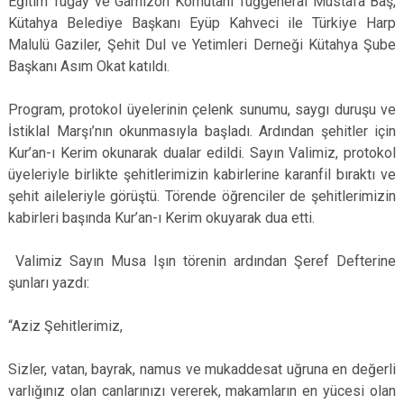
Eğitim Tugay ve Garnizon Komutanı Tuğgeneral Mustafa Baş,
Kütahya Belediye Başkanı Eyüp Kahveci ile Türkiye Harp
Malulü Gaziler, Şehit Dul ve Yetimleri Derneği Kütahya Şube
Başkanı Asım Okat katıldı.
Program, protokol üyelerinin çelenk sunumu, saygı duruşu ve
İstiklal Marşı’nın okunmasıyla başladı. Ardından şehitler için
Kur’an-ı Kerim okunarak dualar edildi. Sayın Valimiz, protokol
üyeleriyle birlikte şehitlerimizin kabirlerine karanfil bıraktı ve
şehit aileleriyle görüştü. Törende öğrenciler de şehitlerimizin
kabirleri başında Kur’an-ı Kerim okuyarak dua etti.
Valimiz Sayın Musa Işın törenin ardından Şeref Defterine
şunları yazdı:
“Aziz Şehitlerimiz,
Sizler, vatan, bayrak, namus ve mukaddesat uğruna en değerli
varlığınız olan canlarınızı vererek, makamların en yücesi olan