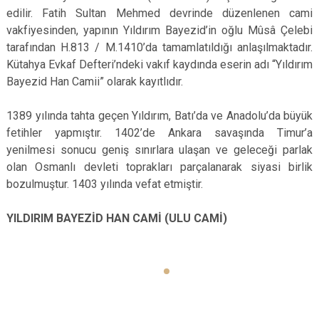
edilir. Fatih Sultan Mehmed devrinde düzenlenen cami
vakfiyesinden, yapının Yıldırım Bayezid’in oğlu Mûsâ Çelebi
tarafından H.813 / M.1410’da tamamlatıldığı anlaşılmaktadır.
Kütahya Evkaf Defteri’ndeki vakıf kaydında eserin adı “Yıldırım
Bayezid Han Camii” olarak kayıtlıdır.
1389 yılında tahta geçen Yıldırım, Batı’da ve Anadolu’da büyük
fetihler yapmıştır. 1402’de Ankara savaşında Timur’a
yenilmesi sonucu geniş sınırlara ulaşan ve geleceği parlak
olan Osmanlı devleti toprakları parçalanarak siyasi birlik
bozulmuştur. 1403 yılında vefat etmiştir.
YILDIRIM BAYEZİD HAN CAMİ (ULU CAMİ)