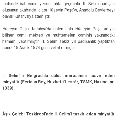
tarihinde babasının yerine tahta geçmiştir. II. Selim padişah
oluşunun akabinde lalası Hüseyin Paşa’yı, Anadolu Beylerbeyi
olarak Kütahya’ya atamıştır.
Hüseyin Paşa, Kütahya’da halen Lala Hüseyin Paşa adıyla
bilinen cami, mektep ve muhtemelen caminin yakınındaki
hamamı yaptırmıştır. II. Selim sekiz yıl padişahlık yaptıktan
sonra 15 Aralık 1574 günü vefat etmiştir.
II. Selim’in Belgrad’da cülûs merasimini tasvir eden
minyatür (Feridun Bey, Nüzhetü’l-esrâr, TSMK, Hazine, nr.
1339)
Âşık Çelebi Tezkiresi’nde II. Selim’i tasvir eden minyatür