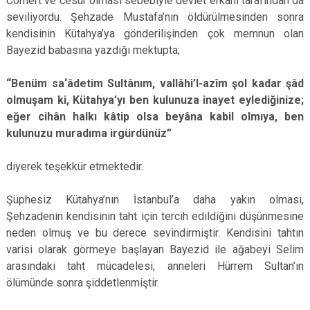
Cömert ve cesur olması sebebiyle devlet erkânı tarafından da
seviliyordu. Şehzade Mustafa’nın öldürülmesinden sonra
kendisinin Kütahya’ya gönderilişinden çok memnun olan
Bayezid babasına yazdığı mektupta;
“Benüm sa‘âdetim Sultânım, vallâhi’l-azîm şol kadar şâd
olmuşam ki, Kütahya’yı ben kulunuza inayet eylediğinize;
eğer cihân halkı kâtip olsa beyâna kabil olmıya, ben
kulunuzu muradıma irgürdünüz”
diyerek teşekkür etmektedir.
Şüphesiz Kütahya’nın İstanbul’a daha yakın olması,
Şehzadenin kendisinin taht için tercih edildiğini düşünmesine
neden olmuş ve bu derece sevindirmiştir. Kendisini tahtın
varisi olarak görmeye başlayan Bayezid ile ağabeyi Selim
arasındaki taht mücadelesi, anneleri Hürrem Sultan’ın
ölümünde sonra şiddetlenmiştir.