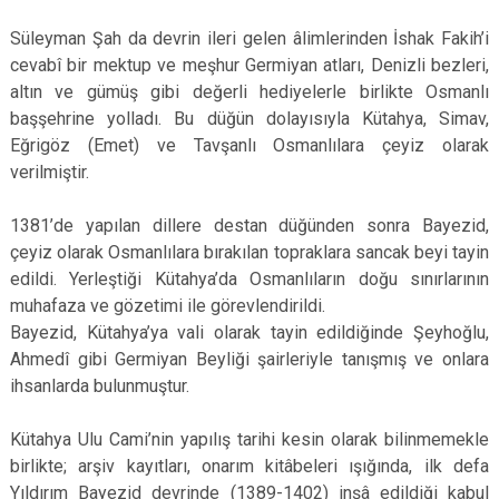
Süleyman Şah da devrin ileri gelen âlimlerinden İshak Fakih’i
cevabî bir mektup ve meşhur Germiyan atları, Denizli bezleri,
altın ve gümüş gibi değerli hediyelerle birlikte Osmanlı
başşehrine yolladı. Bu düğün dolayısıyla Kütahya, Simav,
Eğrigöz (Emet) ve Tavşanlı Osmanlılara çeyiz olarak
verilmiştir.
1381’de yapılan dillere destan düğünden sonra Bayezid,
çeyiz olarak Osmanlılara bırakılan topraklara sancak beyi tayin
edildi. Yerleştiği Kütahya’da Osmanlıların doğu sınırlarının
muhafaza ve gözetimi ile görevlendirildi.
Bayezid, Kütahya’ya vali olarak tayin edildiğinde Şeyhoğlu,
Ahmedî gibi Germiyan Beyliği şairleriyle tanışmış ve onlara
ihsanlarda bulunmuştur.
Kütahya Ulu Cami’nin yapılış tarihi kesin olarak bilinmemekle
birlikte; arşiv kayıtları, onarım kitâbeleri ışığında, ilk defa
Yıldırım Bayezid devrinde (1389-1402) inşâ edildiği kabul