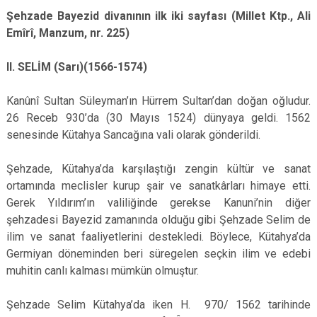
Şehzade Bayezid divanının ilk iki sayfası (Millet Ktp., Ali
Emîrî, Manzum, nr. 225)
II. SELİM (Sarı)(1566-1574)
Kanûnî Sultan Süleyman’ın Hürrem Sultan’dan doğan oğludur.
26 Receb 930’da (30 Mayıs 1524) dünyaya geldi. 1562
senesinde Kütahya Sancağına vali olarak gönderildi.
Şehzade, Kütahya’da karşılaştığı zengin kültür ve sanat
ortamında meclisler kurup şair ve sanatkârları himaye etti.
Gerek Yıldırım’ın valiliğinde gerekse Kanuni’nin diğer
şehzadesi Bayezid zamanında olduğu gibi Şehzade Selim de
ilim ve sanat faaliyetlerini destekledi. Böylece, Kütahya’da
Germiyan döneminden beri süregelen seçkin ilim ve edebi
muhitin canlı kalması mümkün olmuştur.
Şehzade Selim Kütahya’da iken H. 970/ 1562 tarihinde