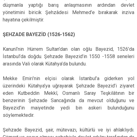
düşmanla yaptığı barış anlaşmasının ardından devlet
yönetimini biricik Şehzâdesi Mehmed’e bırakarak inziva
hayatına çekilmiştir.
ŞEHZADE BAYEZİD (1526-1562)
Kanunî’nin Hürrem Sultan’dan olan oğlu Bayezid, 1526’da
İstanbul’da doğdu. Şehzade Bayezid’in 1550 -1558 seneleri
arasında Vali olarak Kütahya’da bulundu.
Mekke Emiri’nin elçisi olarak İstanbul’a giderken yol
üzerindeki Kütahya’ya uğrayarak Şehzade Bayezid’i ziyaret
eden Kutbeddin Mekkî, Osmanlı Saray Teşkilâtının bir
benzerinin Şehzade Sancağında da mevcut olduğunu ve
Bayezid’in maiyetinde yedi bin askeri bulunduğunu
söylemektedir.
Şehzade Bayezid, şair, mütevazı, kültürlü ve iyi ahlaklıydı.