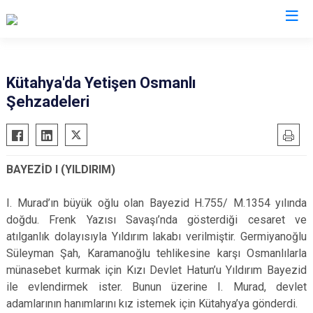
Valilikler
Kütahya'da Yetişen Osmanlı
Şehzadeleri
BAYEZİD I (YILDIRIM)
I. Murad’ın büyük oğlu olan Bayezid H.755/ M.1354 yılında
doğdu. Frenk Yazısı Savaşı’nda gösterdiği cesaret ve
atılganlık dolayısıyla Yıldırım lakabı verilmiştir. Germiyanoğlu
Süleyman Şah, Karamanoğlu tehlikesine karşı Osmanlılarla
münasebet kurmak için Kızı Devlet Hatun’u Yıldırım Bayezid
ile evlendirmek ister. Bunun üzerine I. Murad, devlet
adamlarının hanımlarını kız istemek için Kütahya’ya gönderdi.