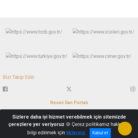
Bizi Takip Edin
Resmi İlan Portalı
Sizlere daha iyi hizmet verebilmek için sitemizde
Servi Mh. Zafer Meydanı No:1 43050 Merkez/KÜTAHYA
çerezlere yer veriyoruz
🍪 Çerez politikamız hakkında
İletişim : 0 274 223 69 93
bilgi edinmek için
tıklayınız
Kabul et