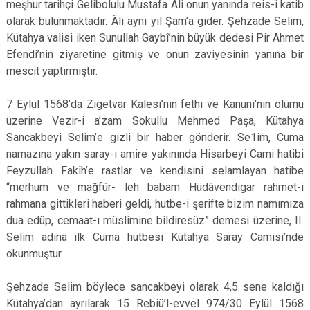
meşhur tarihçi Gelibolulu Mustafa Âli onun yanında reis-i katib
olarak bulunmaktadır. Âli aynı yıl Şam’a gider. Şehzade Selim,
Kütahya valisi iken Sunullah Gaybî’nin büyük dedesi Pir Ahmet
Efendi’nin ziyaretine gitmiş ve onun zaviyesinin yanına bir
mescit yaptırmıştır.
7 Eylül 1568’da Zigetvar Kalesi’nin fethi ve Kanuni’nin ölümü
üzerine Vezir-i a’zam Sokullu Mehmed Paşa, Kütahya
Sancakbeyi Selim’e gizli bir haber gönderir. Se1im, Cuma
namazına yakın saray-ı amire yakınında Hisarbeyi Cami hatibi
Feyzullah Fakîh’e rastlar ve kendisini selamlayan hatibe
“merhum ve mağfûr- leh babam Hüdâvendigar rahmet-i
rahmana gittikleri haberi geldi, hutbe-i şerifte bizim namımıza
dua edüp, cemaat-ı müslimine bildiresüz” demesi üzerine, II.
Selim adına ilk Cuma hutbesi Kütahya Saray Camisi’nde
okunmuştur.
Şehzade Selim böylece sancakbeyi olarak 4,5 sene kaldığı
Kütahya’dan ayrılarak 15 Rebiü’l-evvel 974/30 Eylül 1568