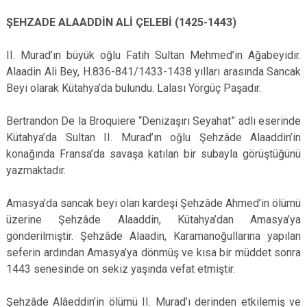
ŞEHZADE ALAADDİN ALİ ÇELEBİ (1425-1443)
II. Murad’ın büyük oğlu Fatih Sultan Mehmed’in Ağabeyidir.
Alaadin Ali Bey, H.836-841/1433-1438 yılları arasında Sancak
Beyi olarak Kütahya’da bulundu. Lalası Yörgüç Paşadır.
Bertrandon De la Broquiere “Denizaşırı Seyahat” adlı eserinde
Kütahya’da Sultan II. Murad’ın oğlu Şehzâde Alaaddin’in
konağında Fransa’da savaşa katılan bir subayla görüştüğünü
yazmaktadır.
Amasya’da sancak beyi olan kardeşi Şehzâde Ahmed’in ölümü
üzerine Şehzâde Alaaddin, Kütahya’dan Amasya’ya
gönderilmiştir. Şehzâde Alaadin, Karamanoğullarına yapılan
seferin ardından Amasya’ya dönmüş ve kısa bir müddet sonra
1443 senesinde on sekiz yaşında vefat etmiştir.
Şehzâde Alâeddin’in ölümü II. Murad’ı derinden etkilemiş ve