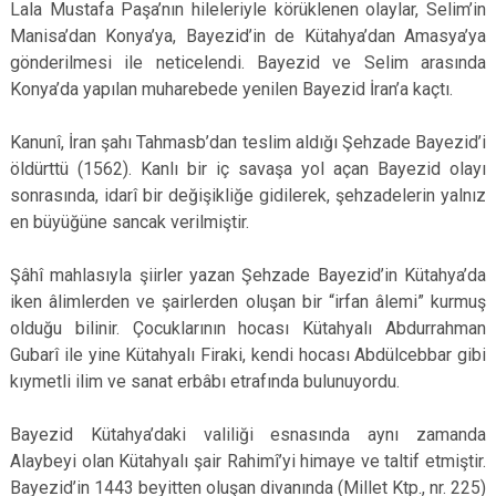
Lala Mustafa Paşa’nın hileleriyle körüklenen olaylar, Selim’in
Manisa’dan Konya’ya, Bayezid’in de Kütahya’dan Amasya’ya
gönderilmesi ile neticelendi. Bayezid ve Selim arasında
Konya’da yapılan muharebede yenilen Bayezid İran’a kaçtı.
Kanunî, İran şahı Tahmasb’dan teslim aldığı Şehzade Bayezid’i
öldürttü (1562). Kanlı bir iç savaşa yol açan Bayezid olayı
sonrasında, idarî bir değişikliğe gidilerek, şehzadelerin yalnız
en büyüğüne sancak verilmiştir.
Şâhî mahlasıyla şiirler yazan Şehzade Bayezid’in Kütahya’da
iken âlimlerden ve şairlerden oluşan bir “irfan âlemi” kurmuş
olduğu bilinir. Çocuklarının hocası Kütahyalı Abdurrahman
Gubarî ile yine Kütahyalı Firaki, kendi hocası Abdülcebbar gibi
kıymetli ilim ve sanat erbâbı etrafında bulunuyordu.
Bayezid Kütahya’daki valiliği esnasında aynı zamanda
Alaybeyi olan Kütahyalı şair Rahimî’yi himaye ve taltif etmiştir.
Bayezid’in 1443 beyitten oluşan divanında (Millet Ktp., nr. 225)