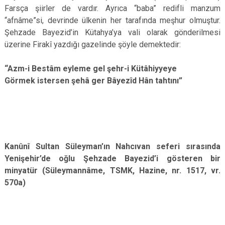
Farsça şiirler de vardır. Ayrıca “baba” redifli manzum
“afnâme”si, devrinde ülkenin her tarafında meşhur olmuştur.
Şehzade Bayezid’in Kütahya’ya vali olarak gönderilmesi
üzerine Firakî yazdığı gazelinde şöyle demektedir:
“Azm-i Bestâm eyleme gel şehr-i Kütâhiyyeye
Görmek istersen şehâ ger Bâyezîd Hân tahtını”
Kanûnî Sultan Süleyman’ın Nahcıvan seferi sırasında
Yenişehir’de oğlu Şehzade Bayezid’i gösteren bir
minyatür (Süleymannâme, TSMK, Hazine, nr. 1517, vr.
570a)