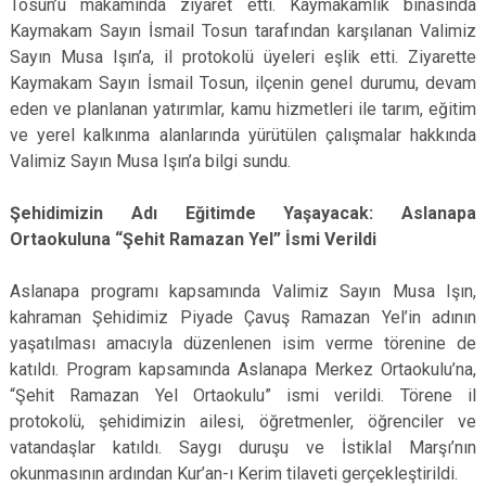
Tosun’u makamında ziyaret etti. Kaymakamlık binasında
Kaymakam Sayın İsmail Tosun tarafından karşılanan Valimiz
Sayın Musa Işın’a, il protokolü üyeleri eşlik etti. Ziyarette
Kaymakam Sayın İsmail Tosun, ilçenin genel durumu, devam
eden ve planlanan yatırımlar, kamu hizmetleri ile tarım, eğitim
ve yerel kalkınma alanlarında yürütülen çalışmalar hakkında
Valimiz Sayın Musa Işın’a bilgi sundu.
Şehidimizin Adı Eğitimde Yaşayacak: Aslanapa
Ortaokuluna “Şehit Ramazan Yel” İsmi Verildi
Aslanapa programı kapsamında Valimiz Sayın Musa Işın,
kahraman Şehidimiz Piyade Çavuş Ramazan Yel’in adının
yaşatılması amacıyla düzenlenen isim verme törenine de
katıldı. Program kapsamında Aslanapa Merkez Ortaokulu’na,
“Şehit Ramazan Yel Ortaokulu” ismi verildi. Törene il
protokolü, şehidimizin ailesi, öğretmenler, öğrenciler ve
vatandaşlar katıldı. Saygı duruşu ve İstiklal Marşı’nın
okunmasının ardından Kur’an-ı Kerim tilaveti gerçekleştirildi.