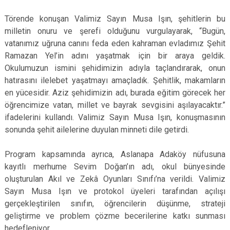
Törende konuşan Valimiz Sayın Musa Işın, şehitlerin bu
milletin onuru ve şerefi olduğunu vurgulayarak, “Bugün,
vatanımız uğruna canını feda eden kahraman evladımız Şehit
Ramazan Yel’in adını yaşatmak için bir araya geldik.
Okulumuzun ismini şehidimizin adıyla taçlandırarak, onun
hatırasını ilelebet yaşatmayı amaçladık. Şehitlik, makamların
en yücesidir. Aziz şehidimizin adı, burada eğitim görecek her
öğrencimize vatan, millet ve bayrak sevgisini aşılayacaktır.”
ifadelerini kullandı. Valimiz Sayın Musa Işın, konuşmasının
sonunda şehit ailelerine duyulan minneti dile getirdi.
Program kapsamında ayrıca, Aslanapa Adaköy nüfusuna
kayıtlı merhume Sevim Doğan’ın adı, okul bünyesinde
oluşturulan Akıl ve Zekâ Oyunları Sınıfı’na verildi. Valimiz
Sayın Musa Işın ve protokol üyeleri tarafından açılışı
gerçekleştirilen sınıfın, öğrencilerin düşünme, strateji
geliştirme ve problem çözme becerilerine katkı sunması
hedefleniyor.